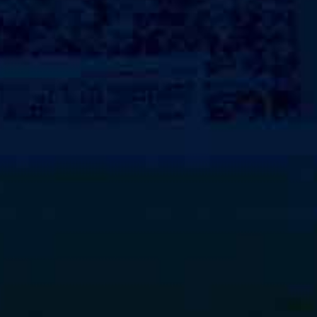
关于我们
注册官网,开户,直播,登录平台,网页版,手机版.app下载官网全网最稳定
无忧,客服全天在线服务。
类机械设备的公司。这些机械设备涵盖了广泛的工业领域
业的特定需求。机械设备企业通常拥有专业的研发团队，
低能耗、减少环境污染。同时，企业还为客户提供相关的技