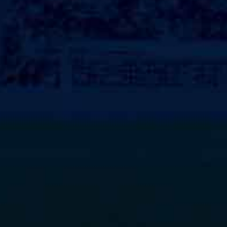
K8凯发娱乐旗舰【好礼☘️】K8凯发 引领业界致力于app下载,
机械设备企业是一类专注于生产、研发和销售各
通常会提供各种类型的机械设备，以满足不同行
高效、节能的机械设备，以提高生产效率、降