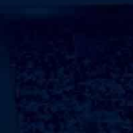
产品中心标题一