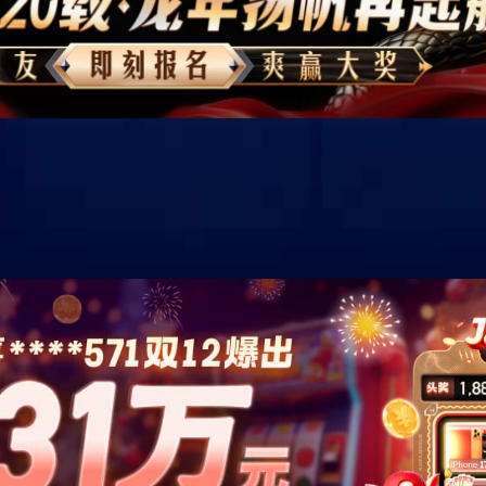
产品中心
网,开户,直播,登录平台,网页版,手机版.app下载官网全网最稳定的平台
天在线服务。
湿式轮撵机
高速搅拌机