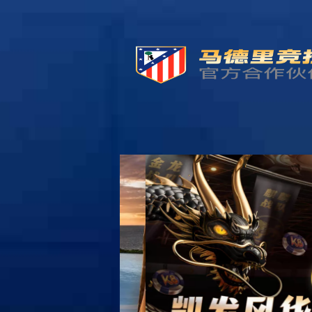
首页
关于我们
产