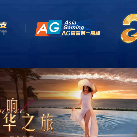
品中心
新闻动态
工程案例
在线留言
行业应用