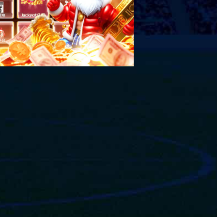
程中的不同需求。
和摩擦作用，使物料在机器内部进行高效的混合和碾碎。同