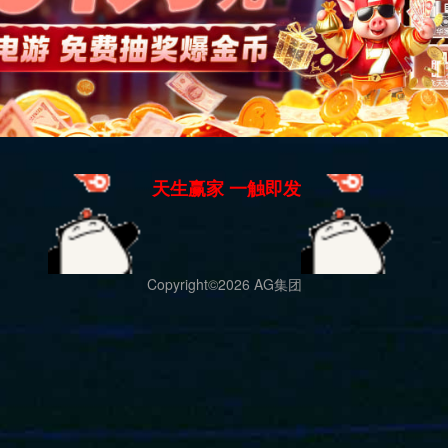
立即询价
联系我们
+86 0000 88888
admin@admin.com
产品详情
设备。它的主要作用是对物料进行混合、研磨和碾碎，以满足生产过
或行星混合机的结构形式。它的工作原理是通过碾轮或搅拌鼓的旋转
混合过程中更加均匀和易于处理。