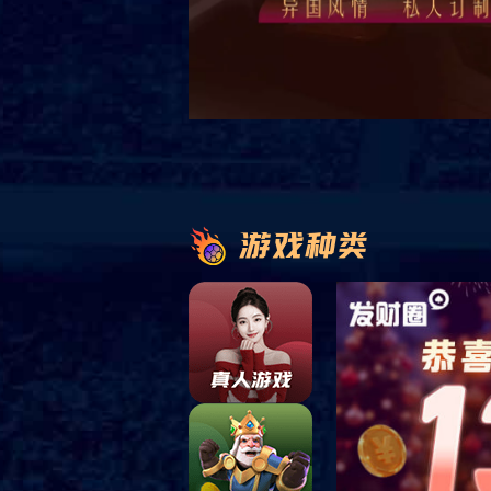
真空挤出机
湿式轮撵机
高速搅拌机
锤式破碎机
风