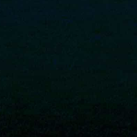
湿式轮碾机具有多种优点，如混合效果好、生产效率高、操
混合，以提高矿石的品质和利用率。在耐火材料领域，湿式
总之，湿式轮碾机是一种重要的机械设备，在矿业、耐火材
高效、节能、环保的解决方案。
标签：
上一篇：产品中心标题四
下一篇：产品中心标题六
网站首页
| 关于我们
| 产品中心